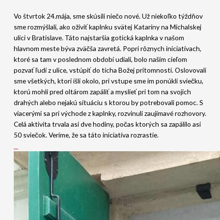
Vo štvrtok 24.mája, sme skúsili niečo nové. Už niekoľko týždňov
sme rozmýšlali, ako oživiť kaplnku svätej Kataríny na Michalskej
ulici v Bratislave. Táto najstaršia gotická kaplnka v našom
hlavnom meste býva zväčša zavretá. Popri rôznych iniciatívach,
ktoré sa tam v poslednom období udiali, bolo naším cieľom
pozvať ľudí z ulice, vstúpiť do ticha Božej prítomnosti. Oslovovali
sme všetkých, ktorí išli okolo, pri vstupe sme im ponúkli sviečku,
ktorú mohli pred oltárom zapáliť a myslieť pri tom na svojich
drahých alebo nejakú situáciu s ktorou by potrebovali pomoc. S
viacerými sa pri východe z kaplnky, rozvinuli zaujímavé rozhovory.
Celá aktivita trvala asi dve hodiny, počas ktorých sa zapálilo asi
50 sviečok. Veríme, že sa táto iniciatíva rozrastie.