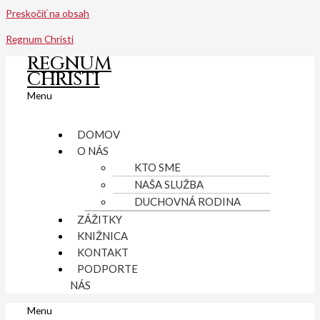
Preskočiť na obsah
Regnum Christi
REGNUM
CHRISTI
Menu
DOMOV
O NÁS
KTO SME
NAŠA SLUŽBA
DUCHOVNÁ RODINA
ZÁŽITKY
KNIŽNICA
KONTAKT
PODPORTE
NÁS
Menu