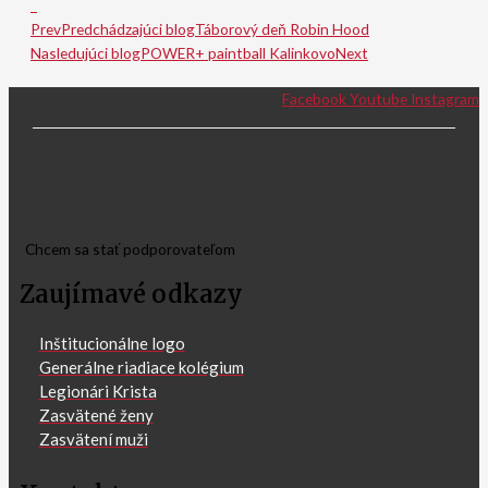
Prev
Predchádzajúci blog
Táborový deň Robin Hood
Nasledujúci blog
POWER+ paintball Kalinkovo
Next
Facebook
Youtube
Instagram
Chcem sa stať podporovateľom
Zaujímavé odkazy
Inštitucionálne logo
Generálne riadiace kolégium
Legionári Krista
Zasvätené ženy
Zasvätení muži