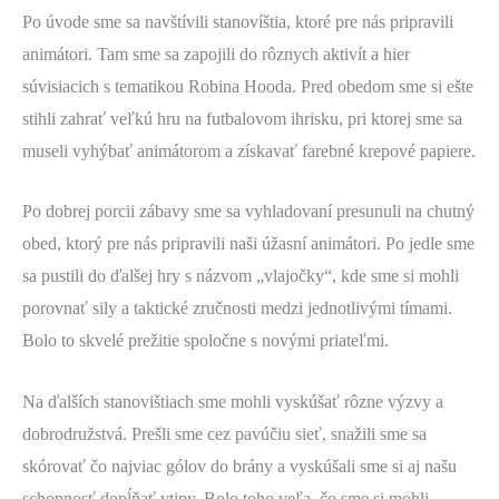
Po úvode sme sa navštívili stanovíštia, ktoré pre nás pripravili
animátori. Tam sme sa zapojili do rôznych aktivít a hier
súvisiacich s tematikou Robina Hooda. Pred obedom sme si ešte
stihli zahrať veľkú hru na futbalovom ihrisku, pri ktorej sme sa
museli vyhýbať animátorom a získavať farebné krepové papiere.
Po dobrej porcii zábavy sme sa vyhladovaní presunuli na chutný
obed, ktorý pre nás pripravili naši úžasní animátori. Po jedle sme
sa pustili do ďalšej hry s názvom „vlajočky“, kde sme si mohli
porovnať sily a taktické zručnosti medzi jednotlivými tímami.
Bolo to skvelé prežitie spoločne s novými priateľmi.
Na ďalších stanovištiach sme mohli vyskúšať rôzne výzvy a
dobrodružstvá. Prešli sme cez pavúčiu sieť, snažili sme sa
skórovať čo najviac gólov do brány a vyskúšali sme si aj našu
schopnosť dopĺňať vtipy. Bolo toho veľa, čo sme si mohli