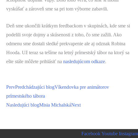
vyskúšať a zároveň sme sa pri tom výborne zabavili.
Deň sme ukončili krátkym feedbackom v skupinách, kde sme si
podelili svoje dojmy a skúsenosti z toho, čo sme zažili. Ako
odmenu sme dostali sledké prekvapenie ale aj odznak Robina
Hooda. Už teraz sa tešíme na letný prímestský tábor na ktorý sa
ešte stále môžete prihlásiť na
nasledujúcom odkaze
.
Prev
Predchádzajúci blog
Víkendovka pre animátorov
prímestského tábora
Nasledujúci blog
Misia Michalská
Next
Facebook
Youtube
Instagram