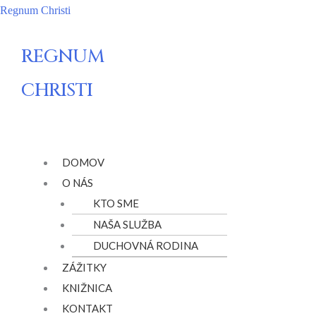
Preskočiť
Regnum Christi
na
obsah
REGNUM
CHRISTI
Menu
DOMOV
O NÁS
KTO SME
NAŠA SLUŽBA
DUCHOVNÁ RODINA
ZÁŽITKY
KNIŽNICA
KONTAKT