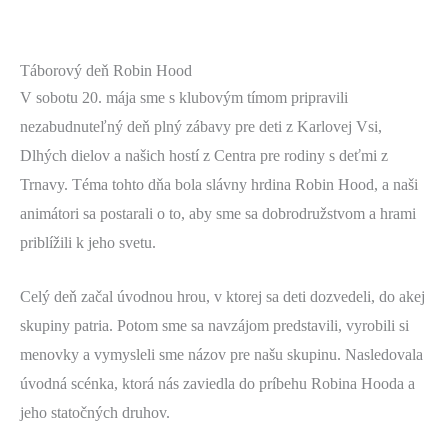
Táborový deň Robin Hood
V sobotu 20. mája sme s klubovým tímom pripravili
nezabudnuteľný deň plný zábavy pre deti z Karlovej Vsi,
Dlhých dielov a našich hostí z Centra pre rodiny s deťmi z
Trnavy. Téma tohto dňa bola slávny hrdina Robin Hood, a naši
animátori sa postarali o to, aby sme sa dobrodružstvom a hrami
priblížili k jeho svetu.
Celý deň začal úvodnou hrou, v ktorej sa deti dozvedeli, do akej
skupiny patria. Potom sme sa navzájom predstavili, vyrobili si
menovky a vymysleli sme názov pre našu skupinu. Nasledovala
úvodná scénka, ktorá nás zaviedla do príbehu Robina Hooda a
jeho statočných druhov.