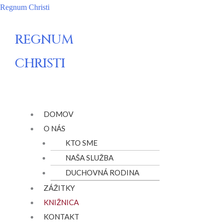
Preskočiť
Regnum Christi
na
obsah
REGNUM
CHRISTI
Menu
DOMOV
O NÁS
KTO SME
NAŠA SLUŽBA
DUCHOVNÁ RODINA
ZÁŽITKY
KNIŽNICA
KONTAKT