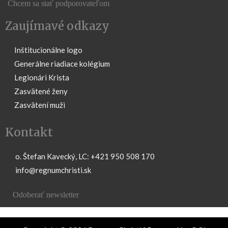
Chcem sa stať podporovateľom
Zaujímavé odkazy
Inštitucionálne logo
Generálne riadiace kolégium
Legionári Krista
Zasvätené ženy
Zasvätení muži
Kontakt
o. Štefan Kavecký, LC: +421 950 508 170
info@regnumchristi.sk
Odoberať newsletter